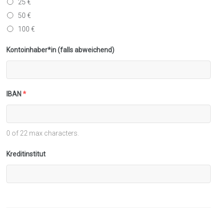
25 €
50 €
100 €
Kontoinhaber*in (falls abweichend)
IBAN
*
0 of 22 max characters.
Kreditinstitut