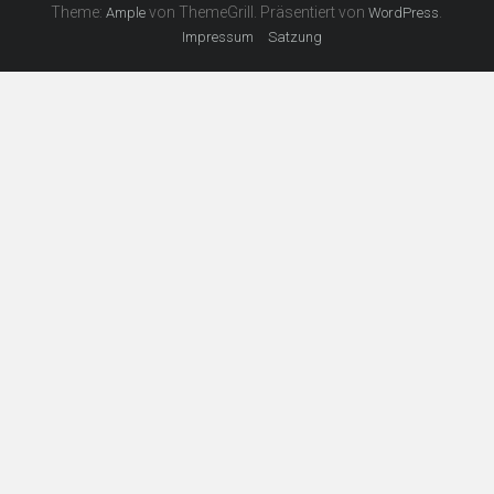
Theme:
von ThemeGrill. Präsentiert von
.
Ample
WordPress
Impressum
Satzung